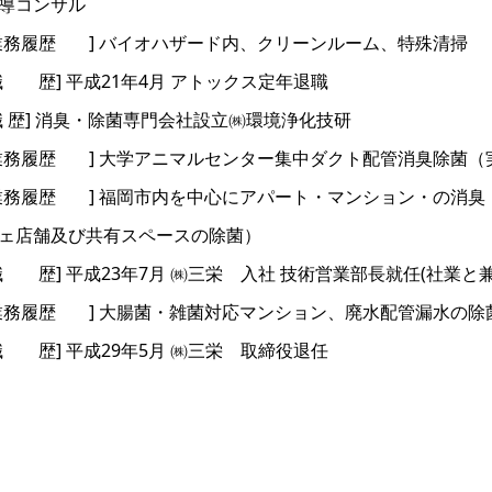
導コンサル
業務履歴 ] バイオハザード内、クリーンルーム、特殊清掃
職 歴] 平成21年4月 アトックス定年退職
職 歴] 消臭・除菌専門会社設立㈱環境浄化技研
業務履歴 ] 大学アニマルセンター集中ダクト配管消臭除菌（
業務履歴 ] 福岡市内を中心にアパート・マンション・の消臭
ェ店舗及び共有スペースの除菌）
職 歴] 平成23年7月 ㈱三栄 入社 技術営業部長就任(社業
業務履歴 ] 大腸菌・雑菌対応マンション、廃水配管漏水の除
職 歴] 平成29年5月 ㈱三栄 取締役退任