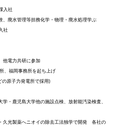
術課入社
試験、廃水管理等担務化学・物理・廃水処理学ぶ
部入社
浜、他電力共研に参加
務所、福岡事務所を起ち上げ
んどの原子力発電所で採用)
崎大学・鹿児島大学他の施設点検、放射能汚染検査、
薬・久光製薬へニオイの除去工法独学で開発 各社の