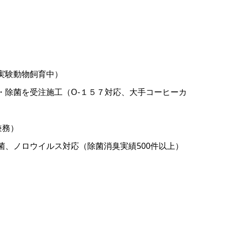
実験動物飼育中）
・除菌を受注施工（O-１５７対応、大手コーヒーカ
と兼務）
菌、ノロウイルス対応（除菌消臭実績500件以上）