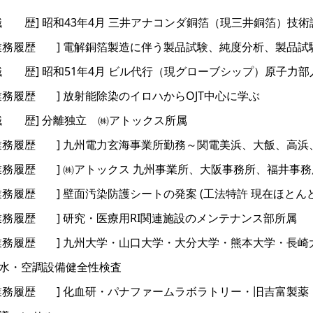
職 歴] 昭和43年4月 三井アナコンダ銅箔（現三井銅箔）技
業務履歴 ] 電解銅箔製造に伴う製品試験、純度分析、製品
職 歴] 昭和51年4月 ビル代行（現グローブシップ）原子力
業務履歴 ] 放射能除染のイロハからOJT中心に学ぶ
職 歴] 分離独立 ㈱アトックス所属
業務履歴 ] 九州電力玄海事業所勤務～関電美浜、大飯、高
業務履歴 ] ㈱アトックス 九州事業所、大阪事務所、福井事
業務履歴 ] 壁面汚染防護シートの発案 (工法特許 現在ほと
業務履歴 ] 研究・医療用RI関連施設のメンテナンス部所属
業務履歴 ] 九州大学・山口大学・大分大学・熊本大学・長
水・空調設備健全性検査
業務履歴 ] 化血研・パナファームラボラトリー・旧吉富製