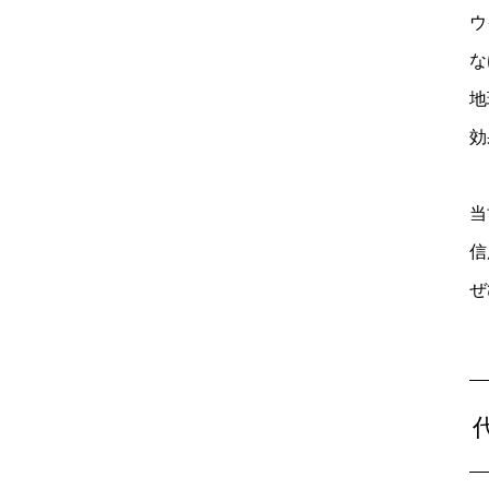
ウ
な
地
効
当
信
ぜ