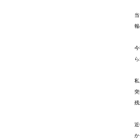
当
報
今
ら
私
突
残
近
か